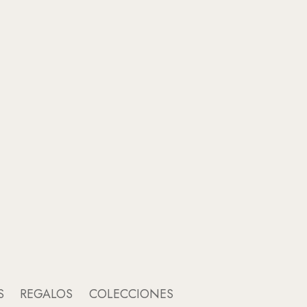
An
A
S
REGALOS
COLECCIONES