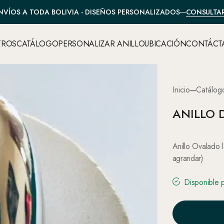
CONSULTA
NVÍOS A TODA BOLIVIA - DISEÑOS PERSONALIZADOS
TROS
CATÁLOGO
PERSONALIZAR ANILLO
UBICACIÓN
CONTÁCT
Inicio
Catálog
ANILLO 
Anillo Ovalado 
agrandar)
Disponible 