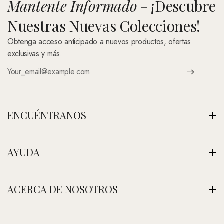
Mantente Informado
- ¡Descubre
Nuestras Nuevas Colecciones!
Obtenga acceso anticipado a nuevos productos, ofertas
exclusivas y más.
ENCUÉNTRANOS
Av. Montenegro 1222, La Paz, Bolivia
AYUDA
Ver Nuestra Tienda
+591 (Contáctenos)
Envíos
ACERCA DE NOSOTROS
contacto@nefertitijoyas.com
Política de Privacidad
Comparar
Nuestra Historia