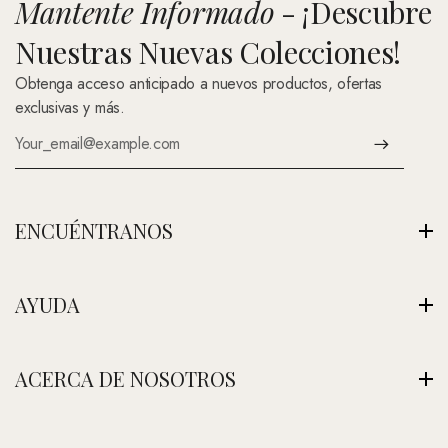
Mantente Informado
- ¡Descubre
Nuestras Nuevas Colecciones!
Obtenga acceso anticipado a nuevos productos, ofertas
exclusivas y más.
ENCUÉNTRANOS
Av. Montenegro 1222, La Paz, Bolivia
AYUDA
Ver Nuestra Tienda
+591 (Contáctenos)
Envíos
ACERCA DE NOSOTROS
contacto@nefertitijoyas.com
Política de Privacidad
Comparar
Nuestra Historia