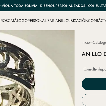
CONSULTA
NVÍOS A TODA BOLIVIA - DISEÑOS PERSONALIZADOS
TROS
CATÁLOGO
PERSONALIZAR ANILLO
UBICACIÓN
CONTÁCT
Inicio
Catálog
ANILLO 
Consulte dispo