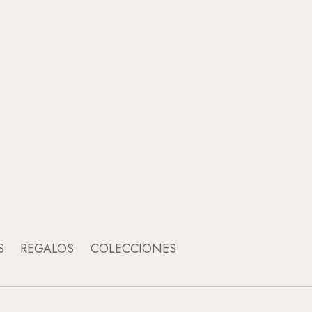
An
A
S
REGALOS
COLECCIONES