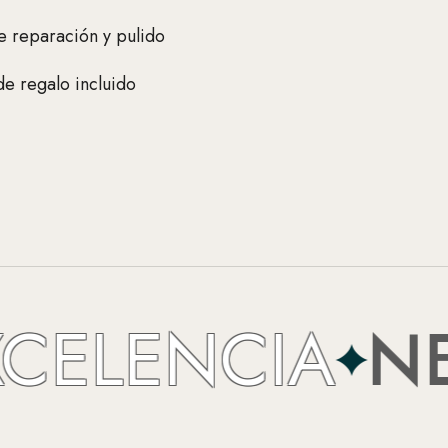
e reparación y pulido
e regalo incluido
LENCIA
NEFER