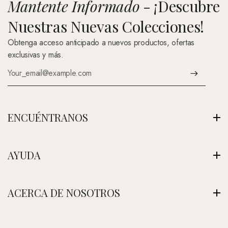
Mantente Informado
- ¡Descubre
Nuestras Nuevas Colecciones!
Obtenga acceso anticipado a nuevos productos, ofertas
exclusivas y más.
ENCUÉNTRANOS
Av. Montenegro 1222, La Paz, Bolivia
AYUDA
Ver Nuestra Tienda
+591 (Contáctenos)
Envíos
ACERCA DE NOSOTROS
contacto@nefertitijoyas.com
Política de Privacidad
Comparar
Nuestra Historia