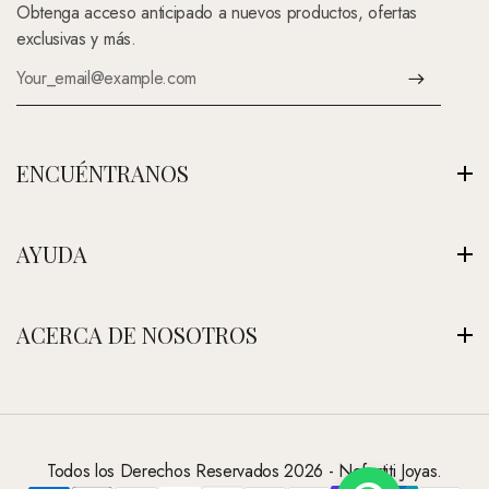
Obtenga acceso anticipado a nuevos productos, ofertas
exclusivas y más.
ENCUÉNTRANOS
Av. Montenegro 1222, La Paz, Bolivia
AYUDA
Ver Nuestra Tienda
+591 (Contáctenos)
Envíos
ACERCA DE NOSOTROS
contacto@nefertitijoyas.com
Política de Privacidad
Comparar
Nuestra Historia
Preguntas Frecuentes
Visitar Nuestra Tienda
Contáctanos
Todos los Derechos Reservados 2026 - Nefertiti Joyas.