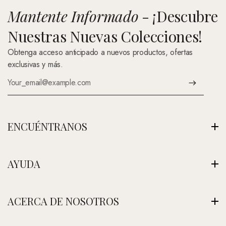
Mantente Informado
- ¡Descubre
Nuestras Nuevas Colecciones!
Obtenga acceso anticipado a nuevos productos, ofertas
exclusivas y más.
ENCUÉNTRANOS
Av. Montenegro 1222, La Paz, Bolivia
AYUDA
Ver Nuestra Tienda
+591 (Contáctenos)
Envíos
ACERCA DE NOSOTROS
contacto@nefertitijoyas.com
Política de Privacidad
Comparar
Nuestra Historia