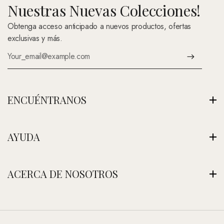
Nuestras Nuevas Colecciones!
Obtenga acceso anticipado a nuevos productos, ofertas
exclusivas y más.
ENCUÉNTRANOS
Av. Montenegro 1222, La Paz, Bolivia
AYUDA
Ver Nuestra Tienda
+591 (Contáctenos)
Envíos
ACERCA DE NOSOTROS
contacto@nefertitijoyas.com
Política de Privacidad
Comparar
Nuestra Historia
Preguntas Frecuentes
Visitar Nuestra Tienda