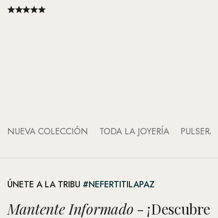
An
An
NUEVA COLECCIÓN
TODA LA JOYERÍA
PULSERA
ÚNETE A LA TRIBU
#NEFERTITILAPAZ
Mantente Informado
- ¡Descubre