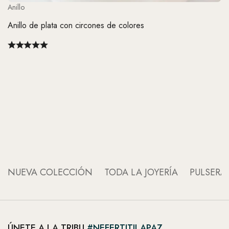
Anillo
Anillo de plata con circones de colores
An
An
NUEVA COLECCIÓN
TODA LA JOYERÍA
PULSERA
ÚNETE A LA TRIBU
#NEFERTITILAPAZ