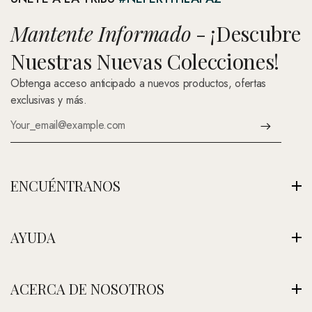
Mantente Informado
- ¡Descubre
Nuestras Nuevas Colecciones!
Obtenga acceso anticipado a nuevos productos, ofertas
exclusivas y más.
ENCUÉNTRANOS
Av. Montenegro 1222, La Paz, Bolivia
AYUDA
Ver Nuestra Tienda
+591 (Contáctenos)
Envíos
ACERCA DE NOSOTROS
contacto@nefertitijoyas.com
Política de Privacidad