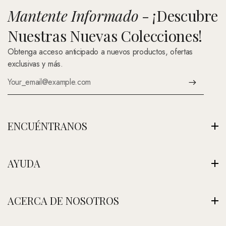
Mantente Informado
- ¡Descubre
Nuestras Nuevas Colecciones!
Obtenga acceso anticipado a nuevos productos, ofertas
exclusivas y más.
ENCUÉNTRANOS
Av. Montenegro 1222, La Paz, Bolivia
AYUDA
Ver Nuestra Tienda
+591 (Contáctenos)
Envíos
ACERCA DE NOSOTROS
contacto@nefertitijoyas.com
Política de Privacidad
Comparar
Nuestra Historia