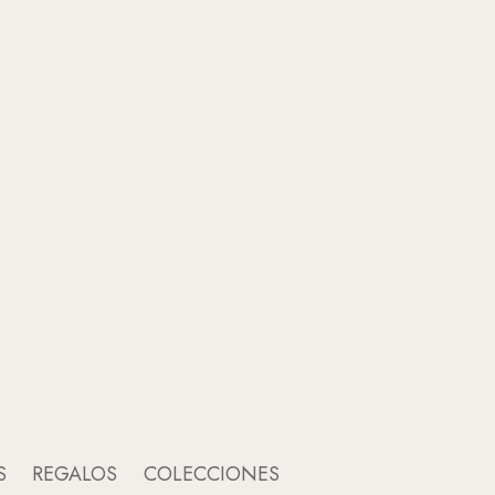
An
A
S
REGALOS
COLECCIONES