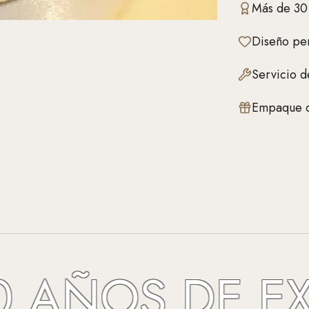
Más de 30
Diseño per
Servicio d
Empaque d
ÑOS DE EXCE