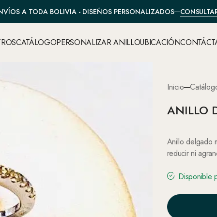
CONSULTA
NVÍOS A TODA BOLIVIA - DISEÑOS PERSONALIZADOS
TROS
CATÁLOGO
PERSONALIZAR ANILLO
UBICACIÓN
CONTÁCT
Inicio
Catálog
ANILLO 
Anillo delgado 
reducir ni agran
Disponible 