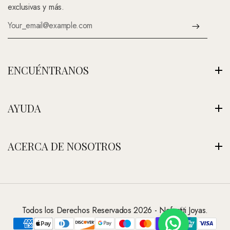
exclusivas y más.
ENCUÉNTRANOS
Av. Montenegro 1222, La Paz, Bolivia
AYUDA
Ver Nuestra Tienda
+591 (Contáctenos)
Envíos
ACERCA DE NOSOTROS
contacto@nefertitijoyas.com
Política de Privacidad
Comparar
Nuestra Historia
Preguntas Frecuentes
Visitar Nuestra Tienda
Contáctanos
Todos los Derechos Reservados 2026 - Nefertiti Joyas.