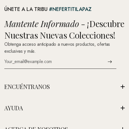
ÚNETE A LA TRIBU
#NEFERTITILAPAZ
Mantente Informado
- ¡Descubre
Nuestras Nuevas Colecciones!
Obtenga acceso anticipado a nuevos productos, ofertas
exclusivas y más.
ENCUÉNTRANOS
Av. Montenegro 1222, La Paz, Bolivia
AYUDA
Ver Nuestra Tienda
+591 (Contáctenos)
Envíos