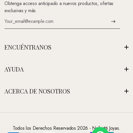
Obtenga acceso anticipado a nuevos productos, ofertas
exclusivas y más.
ENCUÉNTRANOS
Av. Montenegro 1222, La Paz, Bolivia
AYUDA
Ver Nuestra Tienda
+591 (Contáctenos)
Envíos
ACERCA DE NOSOTROS
contacto@nefertitijoyas.com
Política de Privacidad
Comparar
Nuestra Historia
Preguntas Frecuentes
Visitar Nuestra Tienda
Contáctanos
Todos los Derechos Reservados 2026 - Nefertiti Joyas.