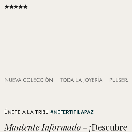
An
An
NUEVA COLECCIÓN
TODA LA JOYERÍA
PULSERA
ÚNETE A LA TRIBU
#NEFERTITILAPAZ
Mantente Informado
- ¡Descubre