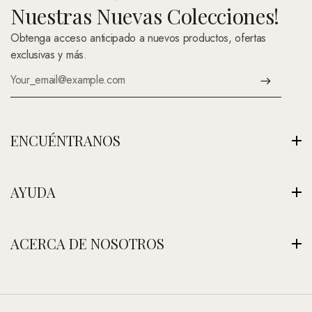
Nuestras Nuevas Colecciones!
Obtenga acceso anticipado a nuevos productos, ofertas
exclusivas y más.
ENCUÉNTRANOS
Av. Montenegro 1222, La Paz, Bolivia
AYUDA
Ver Nuestra Tienda
+591 (Contáctenos)
Envíos
ACERCA DE NOSOTROS
contacto@nefertitijoyas.com
Política de Privacidad
Comparar
Nuestra Historia
Preguntas Frecuentes
Visitar Nuestra Tienda