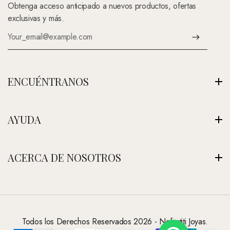
Obtenga acceso anticipado a nuevos productos, ofertas
exclusivas y más.
ENCUÉNTRANOS
Av. Montenegro 1222, La Paz, Bolivia
AYUDA
Ver Nuestra Tienda
+591 (Contáctenos)
Envíos
ACERCA DE NOSOTROS
contacto@nefertitijoyas.com
Política de Privacidad
Comparar
Nuestra Historia
Preguntas Frecuentes
Visitar Nuestra Tienda
Contáctanos
Todos los Derechos Reservados 2026 - Nefertiti Joyas.