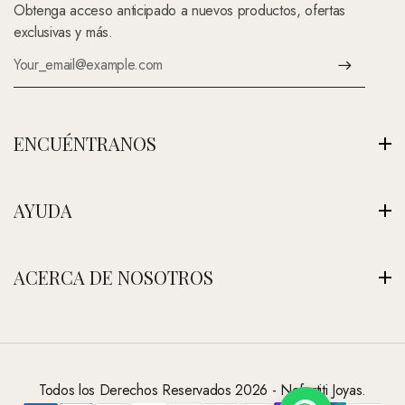
Obtenga acceso anticipado a nuevos productos, ofertas
exclusivas y más.
ENCUÉNTRANOS
Av. Montenegro 1222, La Paz, Bolivia
AYUDA
Ver Nuestra Tienda
+591 (Contáctenos)
Envíos
ACERCA DE NOSOTROS
contacto@nefertitijoyas.com
Política de Privacidad
Comparar
Nuestra Historia
Preguntas Frecuentes
Visitar Nuestra Tienda
Contáctanos
Todos los Derechos Reservados 2026 - Nefertiti Joyas.