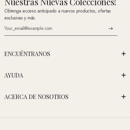
Nuestras Nuevas Colecciones!
Obtenga acceso anticipado a nuevos productos, ofertas
exclusivas y más.
ENCUÉNTRANOS
Av. Montenegro 1222, La Paz, Bolivia
AYUDA
Ver Nuestra Tienda
+591 (Contáctenos)
Envíos
ACERCA DE NOSOTROS
contacto@nefertitijoyas.com
Política de Privacidad
Comparar
Nuestra Historia
Preguntas Frecuentes
Visitar Nuestra Tienda