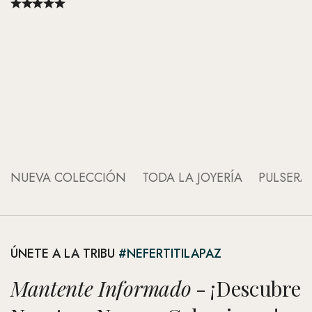
An
An
NUEVA COLECCIÓN
TODA LA JOYERÍA
PULSERA
ÚNETE A LA TRIBU
#NEFERTITILAPAZ
Mantente Informado
- ¡Descubre