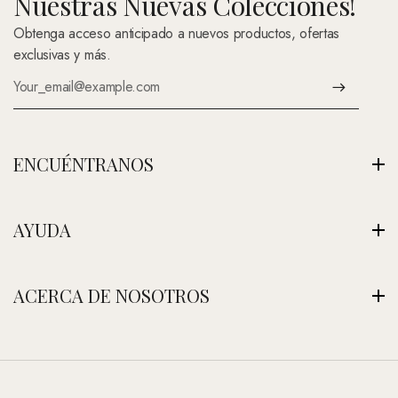
Nuestras Nuevas Colecciones!
Obtenga acceso anticipado a nuevos productos, ofertas
exclusivas y más.
ENCUÉNTRANOS
Av. Montenegro 1222, La Paz, Bolivia
AYUDA
Ver Nuestra Tienda
+591 (Contáctenos)
Envíos
ACERCA DE NOSOTROS
contacto@nefertitijoyas.com
Política de Privacidad
Comparar
Nuestra Historia
Preguntas Frecuentes
Visitar Nuestra Tienda