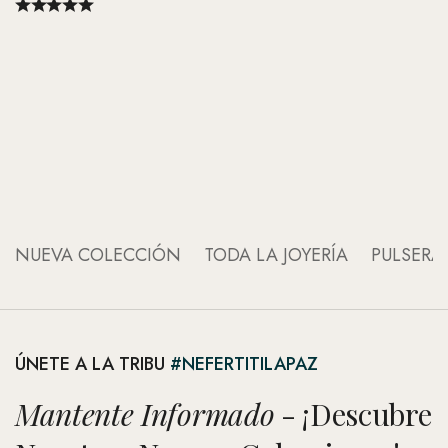
An
An
NUEVA COLECCIÓN
TODA LA JOYERÍA
PULSERA
ÚNETE A LA TRIBU
#NEFERTITILAPAZ
Mantente Informado
- ¡Descubre