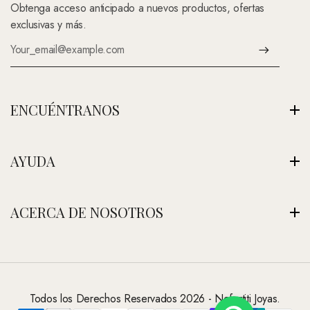
Obtenga acceso anticipado a nuevos productos, ofertas
exclusivas y más.
ENCUÉNTRANOS
Av. Montenegro 1222, La Paz, Bolivia
AYUDA
Ver Nuestra Tienda
+591 (Contáctenos)
Envíos
ACERCA DE NOSOTROS
contacto@nefertitijoyas.com
Política de Privacidad
Comparar
Nuestra Historia
Preguntas Frecuentes
Visitar Nuestra Tienda
Contáctanos
Todos los Derechos Reservados 2026 - Nefertiti Joyas.