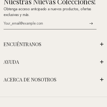
Nuestras Nuevas Colecciones!
Obtenga acceso anticipado a nuevos productos, ofertas
exclusivas y más.
ENCUÉNTRANOS
Av. Montenegro 1222, La Paz, Bolivia
AYUDA
Ver Nuestra Tienda
+591 (Contáctenos)
Envíos
ACERCA DE NOSOTROS
contacto@nefertitijoyas.com
Política de Privacidad
Comparar
Nuestra Historia
Preguntas Frecuentes
Visitar Nuestra Tienda