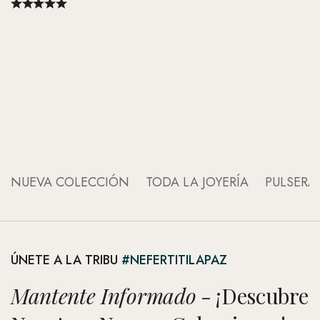
An
An
NUEVA COLECCIÓN
TODA LA JOYERÍA
PULSERA
ÚNETE A LA TRIBU
#NEFERTITILAPAZ
Mantente Informado
- ¡Descubre