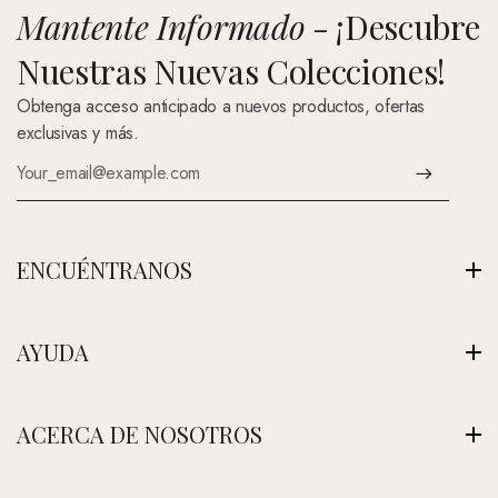
Mantente Informado
- ¡Descubre
Nuestras Nuevas Colecciones!
Obtenga acceso anticipado a nuevos productos, ofertas
exclusivas y más.
ENCUÉNTRANOS
Av. Montenegro 1222, La Paz, Bolivia
AYUDA
Ver Nuestra Tienda
+591 (Contáctenos)
Envíos
ACERCA DE NOSOTROS
contacto@nefertitijoyas.com
Política de Privacidad
Comparar
Nuestra Historia