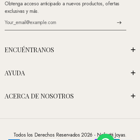
Obtenga acceso anticipado a nuevos productos, ofertas
exclusivas y más.
ENCUÉNTRANOS
Av. Montenegro 1222, La Paz, Bolivia
AYUDA
Ver Nuestra Tienda
+591 (Contáctenos)
Envíos
ACERCA DE NOSOTROS
contacto@nefertitijoyas.com
Política de Privacidad
Comparar
Nuestra Historia
Preguntas Frecuentes
Visitar Nuestra Tienda
Contáctanos
Todos los Derechos Reservados 2026 - Nefertiti Joyas.