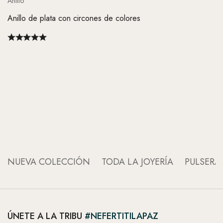
Anillo
Anillo de plata con circones de colores
An
An
NUEVA COLECCIÓN
TODA LA JOYERÍA
PULSERA
ÚNETE A LA TRIBU
#NEFERTITILAPAZ