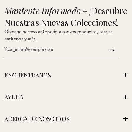
Mantente Informado
- ¡Descubre
Nuestras Nuevas Colecciones!
Obtenga acceso anticipado a nuevos productos, ofertas
exclusivas y más.
ENCUÉNTRANOS
Av. Montenegro 1222, La Paz, Bolivia
AYUDA
Ver Nuestra Tienda
+591 (Contáctenos)
Envíos
ACERCA DE NOSOTROS
contacto@nefertitijoyas.com
Política de Privacidad
Comparar
Nuestra Historia