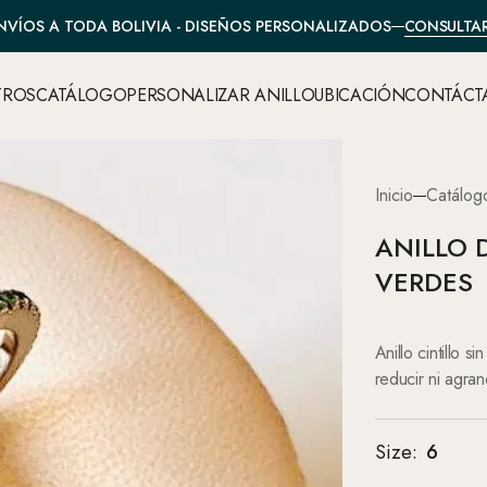
CONSULTA
NVÍOS A TODA BOLIVIA - DISEÑOS PERSONALIZADOS
TROS
CATÁLOGO
PERSONALIZAR ANILLO
UBICACIÓN
CONTÁCT
Inicio
Catálog
ANILLO 
VERDES
Anillo cintillo 
reducir ni agran
Size
:
6