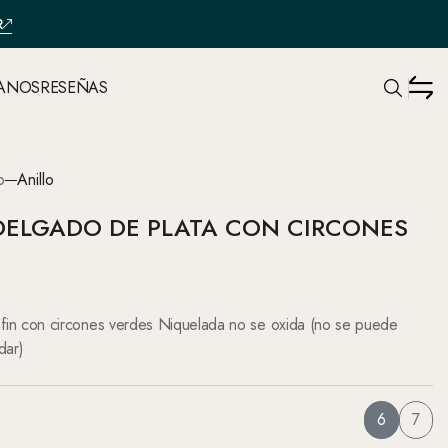
R
ANOS
RESEÑAS
o
Anillo
DELGADO DE PLATA CON CIRCONES
sin fin con circones verdes Niquelada no se oxida (no se puede
dar)
6
7