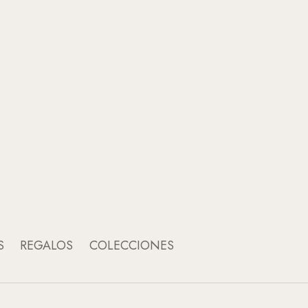
co
C
S
REGALOS
COLECCIONES