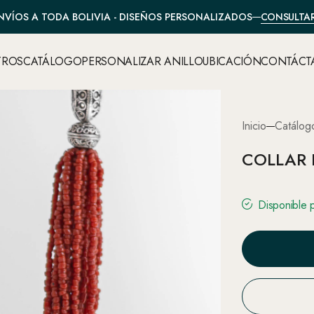
CONSULTA
NVÍOS A TODA BOLIVIA - DISEÑOS PERSONALIZADOS
TROS
CATÁLOGO
PERSONALIZAR ANILLO
UBICACIÓN
CONTÁCT
Inicio
Catálog
COLLAR 
Disponible 