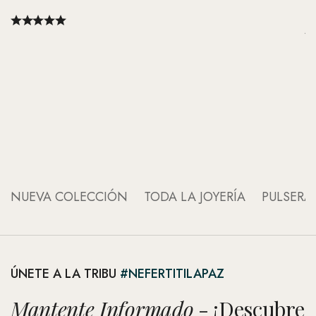
ju
NUEVA COLECCIÓN
TODA LA JOYERÍA
PULSERA
ÚNETE A LA TRIBU
#NEFERTITILAPAZ
Mantente Informado
- ¡Descubre