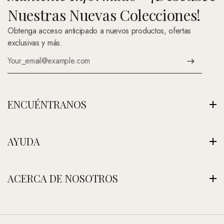
Nuestras Nuevas Colecciones!
Obtenga acceso anticipado a nuevos productos, ofertas
exclusivas y más.
ENCUÉNTRANOS
Av. Montenegro 1222, La Paz, Bolivia
AYUDA
Ver Nuestra Tienda
+591 (Contáctenos)
Envíos
ACERCA DE NOSOTROS
contacto@nefertitijoyas.com
Política de Privacidad
Comparar
Nuestra Historia
Preguntas Frecuentes
Visitar Nuestra Tienda