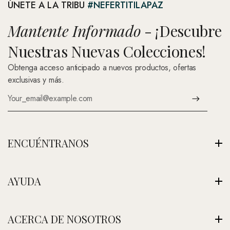
ÚNETE A LA TRIBU
#NEFERTITILAPAZ
Mantente Informado
- ¡Descubre
Nuestras Nuevas Colecciones!
Obtenga acceso anticipado a nuevos productos, ofertas
exclusivas y más.
ENCUÉNTRANOS
Av. Montenegro 1222, La Paz, Bolivia
AYUDA
Ver Nuestra Tienda
+591 (Contáctenos)
Envíos
ACERCA DE NOSOTROS
contacto@nefertitijoyas.com
Política de Privacidad