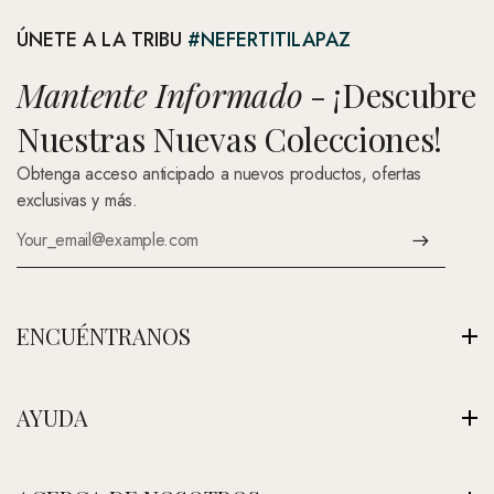
ÚNETE A LA TRIBU
#NEFERTITILAPAZ
Mantente Informado
- ¡Descubre
Nuestras Nuevas Colecciones!
Obtenga acceso anticipado a nuevos productos, ofertas
exclusivas y más.
ENCUÉNTRANOS
Av. Montenegro 1222, La Paz, Bolivia
AYUDA
Ver Nuestra Tienda
+591 (Contáctenos)
Envíos