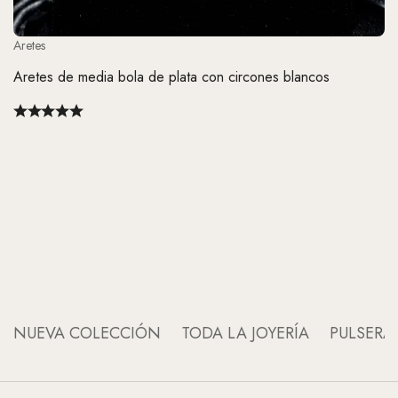
Aretes
Aretes de media bola de plata con circones blancos
Ar
Hu
NUEVA COLECCIÓN
TODA LA JOYERÍA
PULSERA